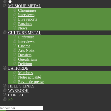
MUSIQUE METAL
Chroniques
Interviews
Live reports
Fanzines
News
CULTURE METAL
Littérature
Interviews
Cinéma
Arts Noirs
Dossiers
Gueularium
Delirium
LA HORDE
Membres
Notre actualité
Revue de presse
HELL'S LINKS
WARBOOK
CONTACT
EN