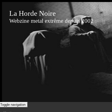
La Horde Noire
Webzine metal extrême depuis 2002
Toggle navigation