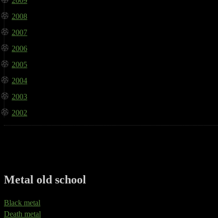
2009
2008
2007
2006
2005
2004
2003
2002
Metal old school
Black metal
Death metal