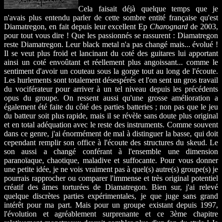
Cela faisait déjà quelque temps que je
n'avais plus entendu parler de cette sombre entité française qu'est
Diamatregon, en fait depuis leur excellent Ep
Charognard
de 2003,
pour tout vous dire ! Que les passionnés se rassurent : Diamatregon
reste Diamatregon. Leur black metal n'a pas changé mais... évolué !
Il se veut plus froid et lancinant du coté des guitares lui apportant
ainsi un coté envoûtant et réellement plus angoissant... comme le
sentiment d'avoir un couteau sous la gorge tout au long de l'écoute.
Les hurlements sont totalement désespérés et l'on sent un gros travail
du vociférateur pour arriver à un tel niveau depuis les précédents
opus du groupe. On ressent aussi qu'une grosse amélioration a
également été faite du côté des parties batteries ; non pas que le jeu
du batteur soit plus rapide, mais il se révèle sans doute plus original
et en total adéquation avec le reste des instruments. Comme souvent
dans ce genre, j'ai énormément de mal à distinguer la basse, qui doit
cependant remplir son office à l'écoute des structures du skeud. Le
son aussi a changé conférant à l'ensemble une dimension
paranoïaque, chaotique, maladive et suffocante. Pour vous donner
une petite idée, je ne vois vraiment pas à quel(s) autre(s) groupe(s) je
pourrais rapprocher ou comparer l'immense et très original potentiel
créatif des âmes torturées de Diamatregon. Bien sur, j'ai relevé
quelque discrètes parties expérimentales, je que juge sans grand
intérêt pour ma part. Mais pour un groupe existant depuis 1997,
l'évolution et agréablement surprenante et ce 3ème chapitre