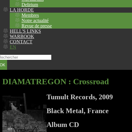
Delirium
LA HORDE
Membres
Notre actualité
Revue de presse
HELL'S LINKS
WARBOOK
CONTACT
EN
OK
DIAMATREGON
: Crossroad
Tumult Records, 2009
Black Metal, France
Album CD