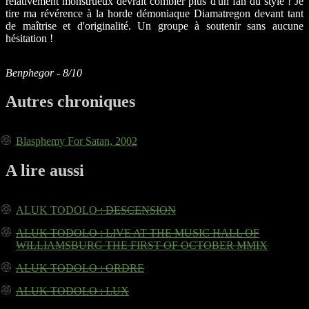
relativement monstrueux devrait combler plus d'un fan du style ! Je
tire ma révérence à la horde démoniaque Diamatregon devant tant
de maîtrise et d'originalité. Un groupe à soutenir sans aucune
hésitation !
Benphegor - 8/10
Autres chroniques
Blasphemy For Satan, 2002
A lire aussi
ALUK TODOLO
: DESCENSION
ALUK TODOLO
: LIVE AT THE MUSIC HALL OF
WILLIAMSBURG THE FIRST OF OCTOBER MMIX
ALUK TODOLO
: ORDRE
ALUK TODOLO
: LUX