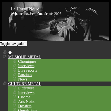
La Horde Noire
Webzine metal extrême depuis 2002
Toggle navigation
MUSIQUE METAL
Chroniques
Interviews
Live reports
Fanzines
News
CULTURE METAL
Littérature
Interviews
Cinéma
Arts Noirs
Dossiers
Gueularium