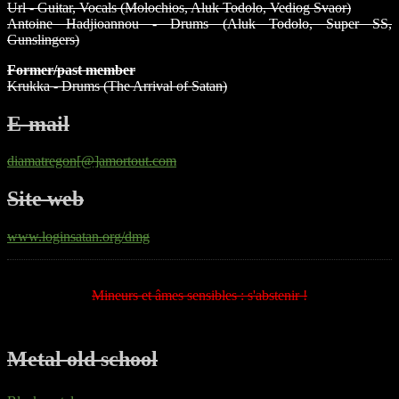
Url - Guitar, Vocals (Molochios, Aluk Todolo, Vediog Svaor)
Antoine Hadjioannou - Drums (Aluk Todolo, Super SS,
Gunslingers)
Former/past member
Krukka - Drums (The Arrival of Satan)
E-mail
diamatregon[@]amortout.com
Site web
www.loginsatan.org/dmg
Mineurs et âmes sensibles : s'abstenir !
Metal old school