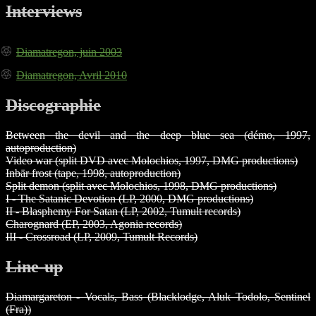
Interviews
Diamatregon, juin 2003
Diamatregon, Avril 2010
Discographie
Between the devil and the deep blue sea (démo, 1997,
autoproduction)
Video war (split DVD avec Molochios, 1997, DMG productions)
Inbär frost (tape, 1998, autoproduction)
Split demon (split avec Molochios, 1998, DMG productions)
I - The Satanic Devotion (LP, 2000, DMG productions)
II - Blasphemy For Satan (LP, 2002, Tumult records)
Charognard (EP, 2003, Agonia records)
III - Crossroad (LP, 2009, Tumult Records)
Line-up
Diamargareton - Vocals, Bass (Blacklodge, Aluk Todolo, Sentinel
(Fra))