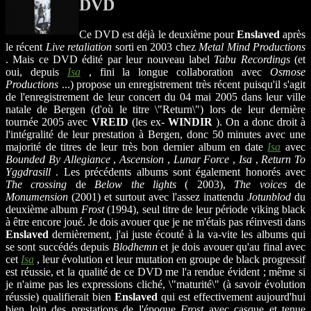
DVD
Ce DVD est déjà le deuxième pour
Enslaved
après
le récent
Live retaliation
sorti en 2003 chez
Metal Mind Productions
. Mais ce DVD édité par leur nouveau label
Tabu Recordings
(et
oui, depuis
Isa
, fini la longue collaboration avec
Osmose
Productions
...) propose un enregistrement très récent puisqu'il s'agit
de l'enregistrement de leur concert du 04 mai 2005 dans leur ville
natale de Bergen (d'où le titre \"Return\") lors de leur dernière
tournée 2005 avec
VREID
(les ex-
WINDIR
). On a donc droit à
l'intégralité de leur prestation à Bergen, donc 50 minutes avec une
majorité de titres de leur très bon dernier album en date
Isa
avec
Bounded By Allegiance
,
Ascension
,
Lunar Force
,
Isa
,
Return To
Yggdrasill
. Les précédents albums sont également honorés avec
The crossing
de
Below the lights
( 2003),
The voices
de
Monumension
(2001) et surtout avec l'assez inattendu
Jotunblod
du
deuxième album
Frost
(1994), seul titre de leur période viking black
à être encore joué. Je dois avouer que je ne m'étais pas réinvesti dans
Enslaved
dernièrement, j'ai juste écouté à la va-vite les albums qui
se sont succédés depuis
Blodhemn
et je dois avouer qu'au final avec
cet
Isa
, leur évolution et leur mutation en groupe de black progressif
est réussie, et la qualité de ce DVD me l'a rendue évident ; même si
je n'aime pas les expressions cliché, \"maturité\" (à savoir évolution
réussie) qualifierait bien
Enslaved
qui est effectivement aujourd'hui
bien loin des prestations de l'époque
Frost
avec casque et tenue