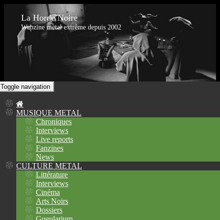
La Horde Noire
Webzine metal extrême depuis 2002
Toggle navigation
MUSIQUE METAL
Chroniques
Interviews
Live reports
Fanzines
News
CULTURE METAL
Littérature
Interviews
Cinéma
Arts Noirs
Dossiers
Gueularium