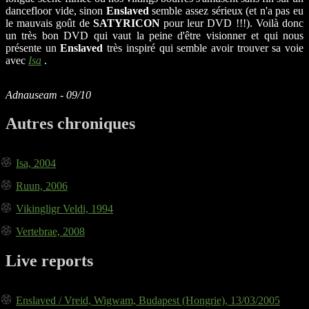
dancefloor vide, sinon
Enslaved
semble assez sérieux (et n'a pas eu
le mauvais goût de
SATYRICON
pour leur DVD !!!). Voilà donc
un très bon DVD qui vaut la peine d'être visionner et qui nous
présente un
Enslaved
très inspiré qui semble avoir trouver sa voie
avec
Isa
.
Adnauseam - 09/10
Autres chroniques
Isa, 2004
Ruun, 2006
Vikingligr Veldi, 1994
Vertebrae, 2008
Live reports
Enslaved / Vreid, Wigwam, Budapest (Hongrie), 13/03/2005