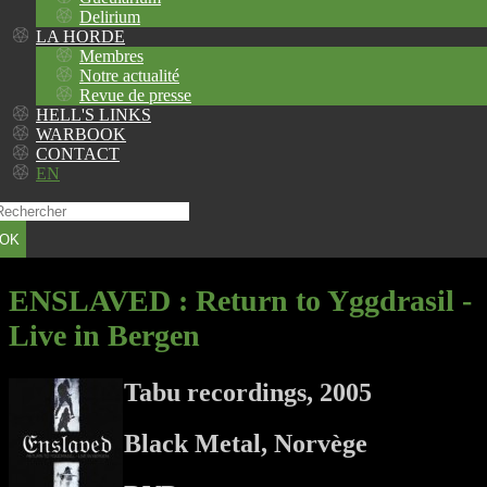
Delirium
LA HORDE
Membres
Notre actualité
Revue de presse
HELL'S LINKS
WARBOOK
CONTACT
EN
OK
ENSLAVED
: Return to Yggdrasil -
Live in Bergen
Tabu recordings, 2005
Black Metal, Norvège