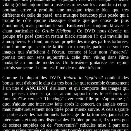
viking (réduit aujourd'hui à juste des runes sur les avant-bras) et qui
pourtant arrive à produire une musique tripante bien que très
différente de celle du passé, une musique beaucoup plus posée qui a
troqué le côté épique classique contre quelque chose de plus
émotionnel, mais pourtant le son
Enslaved
est toujours là avec le
chant particulier de
Grutle Kjellson
. Ce DVD nous dévoile un
groupe très posé (tout en restant black attention !!) qui travaille les
atmosphères. En fond, un écran projette des images parfois torturées,
d'un homme qui se frotte la tête par exemple, parfois ce sont ces
images qui s'affichent à l'écran, comme si leur nom \"asservi\"
prenait tout son sens aujourd'hui, celle d'un viking dans l'âme
inadapté au monde moderne. Un troisième guitariste les rejoint
parfois sur scène. Le tout est filmé de manière très pro.
Comme la plupart des DVD,
Return to Yggdrasil
contient des
bonus, tout d'abord le clip du très bon
Isa
qui ressemble étrangement
à un titre d'
ANCIENT
d'ailleurs, et qui comporte des images qui
font penser, même si ça n'a aucun rapport dans le scénario, au
fameux \"Le cercle ? The ring\" avec cette fille qui s'approche ; à
quoi s'ajoute une interview faite après le concert, en anglais certes,
mais malheureusement non titrée pour mieux suivre. A cela s'ajoute
la partie avec les traditionnels backstage de la tournée, jamais très
intéressants et toujours dispensables. Et bien pourtant, il y a très peu
de scènes stupides ou de \"souvenirs\" ridicules mise à part une
longue scène filmée où nos vikings bourrés s'amusent sans fin sur un