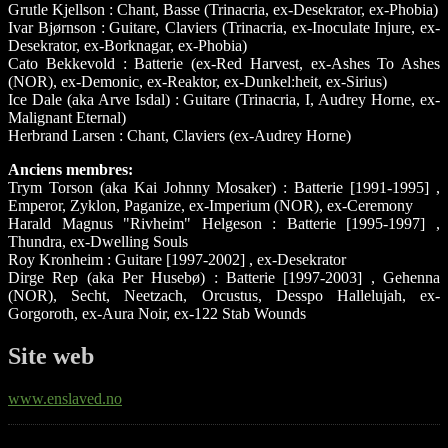
Grutle Kjellson : Chant, Basse (Trinacria, ex-Desekrator, ex-Phobia)
Ivar Bjørnson : Guitare, Claviers (Trinacria, ex-Inoculate Injure, ex-
Desekrator, ex-Borknagar, ex-Phobia)
Cato Bekkevold : Batterie (ex-Red Harvest, ex-Ashes To Ashes
(NOR), ex-Demonic, ex-Reaktor, ex-Dunkel:heit, ex-Sirius)
Ice Dale (aka Arve Isdal) : Guitare (Trinacria, I, Audrey Horne, ex-
Malignant Eternal)
Herbrand Larsen : Chant, Claviers (ex-Audrey Horne)
Anciens membres:
Trym Torson (aka Kai Johnny Mosaker) : Batterie [1991-1995] ,
Emperor, Zyklon, Paganize, ex-Imperium (NOR), ex-Ceremony
Harald Magnus "Rivheim" Helgeson : Batterie [1995-1997] ,
Thundra, ex-Dwelling Souls
Roy Kronheim : Guitare [1997-2002] , ex-Desekrator
Dirge Rep (aka Per Husebø) : Batterie [1997-2003] , Gehenna
(NOR), Secht, Neetzach, Orcustus, Desspo Hallelujah, ex-
Gorgoroth, ex-Aura Noir, ex-122 Stab Wounds
Site web
www.enslaved.no