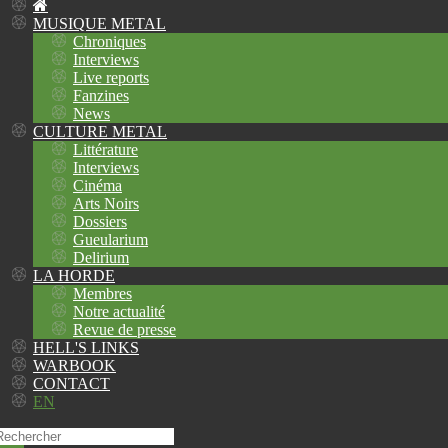
MUSIQUE METAL
Chroniques
Interviews
Live reports
Fanzines
News
CULTURE METAL
Littérature
Interviews
Cinéma
Arts Noirs
Dossiers
Gueularium
Delirium
LA HORDE
Membres
Notre actualité
Revue de presse
HELL'S LINKS
WARBOOK
CONTACT
EN