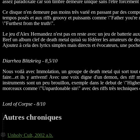
assez paradoxale car son timbre demeure unique sans l'être forcément
Ce disque n'en demeure pas moins très varié en passant par des compos
tempos posés et aux riffs groovy et puissants comme \"Father you're 
\"Furthest from the truth\".
Le jeu d'Alex Hernandez n'est pas en reste avec un jeu de batterie au
Bref un album clef de death metal quiaà su fédérer les amateurs de de
Ajoutez à cela des lyrics simples mais directs et évocateurs, une poch
Diarrhea Blitzkrieg - 8,5/10
Nous voilà avec Immolation, un groupe de death metal qui sort tout dr
faire...et ils y arrivent! Avec une voix digne d'un demon, des riff 
instruments sont un peu brouillon, exemple dans le debut de \"Highe
morceaux comme \"Unpardonable sin\" avec des riffs très techniques et
Lord of Corpse - 8/10
Autres chroniques
Unholy Cult, 2002 a.b.