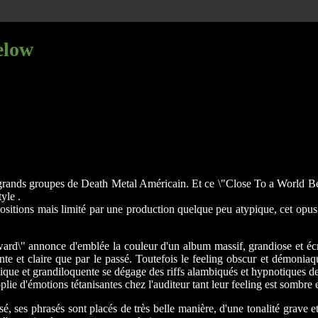
elow
s grands groupes de Death Metal Américain. Et ce \"Close To a World Be
yle .
sitions mais limité par une production quelque peu atypique, cet opus d
ard\" annonce d'emblée la couleur d'un album massif, grandiose et écra
ante et claire que par le passé. Toutefois le feeling obscur et démonia
tique et grandiloquente se dégage des riffs alambiqués et hypnotiques d
plie d'émotions tétanisantes chez l'auditeur tant leur feeling est sombre
 ses phrasés sont placés de très belle manière, d'une tonalité grave et 