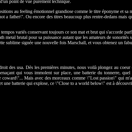
 d'un point de vue purement technique.
itions au feeling émotionnel grandiose comme le titre éponyme et sa mon
not a father\". Ou encore des titres beaucoup plus rentre-dedans mais q
x tempos variés conservant toujours ce son mat et brut qui s'accorde pa
ath metal brutal pour sa puissance autant que les amateurs de sonorités 
ette sublime signée une nouvelle fois Marschall, et vous obtenez un fab
oit des usa. Dès les premières minutes, nous voilà plongez au coeur des 
menaçant qui vous immolent sur place, une batterie du tonnerre, quel 
r coward\"... Mais avec des morceaux comme \"Lost passion\" qui m'a s
 une batterie qui explose, ce \"Close to a world below\" est à découvr