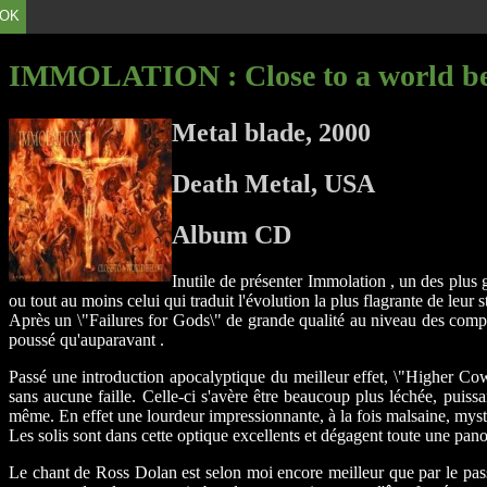
OK
IMMOLATION
: Close to a world b
Metal blade, 2000
Death Metal, USA
Album CD
Inutile de présenter Immolation , un des plu
ou tout au moins celui qui traduit l'évolution la plus flagrante de leur st
Après un \"Failures for Gods\" de grande qualité au niveau des compo
poussé qu'auparavant .
Passé une introduction apocalyptique du meilleur effet, \"Higher Cow
sans aucune faille. Celle-ci s'avère être beaucoup plus léchée, puiss
même. En effet une lourdeur impressionnante, à la fois malsaine, mys
Les solis sont dans cette optique excellents et dégagent toute une pano
Le chant de Ross Dolan est selon moi encore meilleur que par le passé,