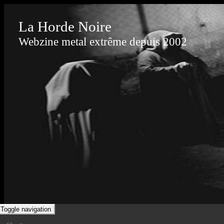
La Horde Noire
Webzine metal extrême depuis 2002
Toggle navigation