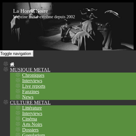
La Horde Noire
Webzine metal extrême depuis 2002
Toggle navigation
MUSIQUE METAL
Chroniques
Interviews
Live reports
Fanzines
News
CULTURE METAL
Littérature
Interviews
Cinéma
Arts Noirs
Dossiers
Gueularium