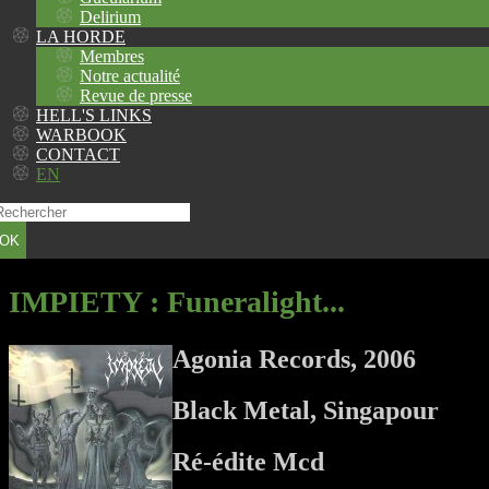
Delirium
LA HORDE
Membres
Notre actualité
Revue de presse
HELL'S LINKS
WARBOOK
CONTACT
EN
OK
IMPIETY
: Funeralight...
Agonia Records, 2006
Black Metal, Singapour
Ré-édite Mcd