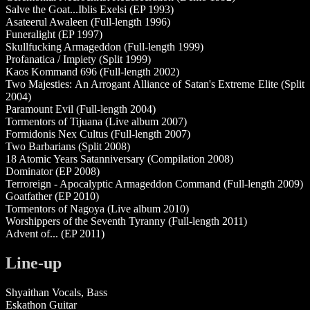
Salve the Goat...Iblis Exelsi (EP 1993)
Asateerul Awaleen (Full-length 1996)
Funeralight (EP 1997)
Skullfucking Armageddon (Full-length 1999)
Profanatica / Impiety (Split 1999)
Kaos Kommand 696 (Full-length 2002)
Two Majesties: An Arrogant Alliance of Satan's Extreme Elite (Split
2004)
Paramount Evil (Full-length 2004)
Tormentors of Tijuana (Live album 2007)
Formidonis Nex Cultus (Full-length 2007)
Two Barbarians (Split 2008)
18 Atomic Years Satanniversary (Compilation 2008)
Dominator (EP 2008)
Terroreign - Apocalyptic Armageddon Command (Full-length 2009)
Goatfather (EP 2010)
Tormentors of Nagoya (Live album 2010)
Worshippers of the Seventh Tyranny (Full-length 2011)
Advent of... (EP 2011)
Line-up
Shyaithan Vocals, Bass
Eskathon Guitar