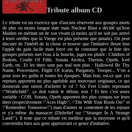
Tribute album CD
Le tribute est un exercice que d'aucuns réservent aux groupes morts
de plus ou moins longue date mais Nuclear Blast a décidé qu'Iron
Maiden en méritait un de son vivant (à moins qu'il ne soit pas arrivé
à leurs oreilles que la Vierge est plus présente que jamais). On peut
discuter de l'intérêt de la chose et trouver que l'initiative fleure bon
l'appât du gain facile mais force est de constater que la liste des
groupes présents met l'eau à la bouche, jugez-en plutôt : Children of
Bodom, Cradle Of Filth, Sonata Arctica, Therion, Opeth, Iced
Earth, etc. Et les titres sont pas mal non plus : Hallowed Be Thy
Name, Powerslave, Flight Of Icarus, Purgatory, Trooper... Y'en a
pour tous les goûts et toutes les époques. Mais bon, est-ce que ces
reprises apportent un plus agréable aux morceaux originaux, ce qui
donnerait une raison d'acheter le cd ? Six Feet Under reprenant
\"Wrathchild\", ça doit valoir le détour, non ? Et ben c'est assez
variable : COB, Sonata, Opeth apportent des plus sympas sur leurs
titres (respectivement \"Aces High\", \"Die With Your Boots On\" et
\"Remember Tomorrow\") mais d'autres se contentent de les rejouer
et y'a même du massacre (Disbelief sur \"Stranger In A Strange
Land\"). Il reste que ce tribute est meilleur que la moyenne et qu'il
conviendra bien aux gens approuvant ce genre d'initiative.