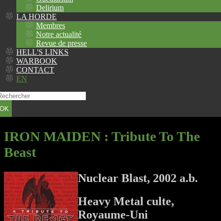
Delirium
LA HORDE
Membres
Notre actualité
Revue de presse
HELL'S LINKS
WARBOOK
CONTACT
EN
OK
IRON MAIDEN
: Tribute To The
Beast
Nuclear Blast, 2002 a.b.
Heavy Metal culte,
Royaume-Uni