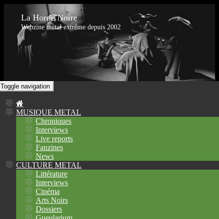
La Horde Noire
Webzine metal extrême depuis 2002
Toggle navigation
MUSIQUE METAL
Chroniques
Interviews
Live reports
Fanzines
News
CULTURE METAL
Littérature
Interviews
Cinéma
Arts Noirs
Dossiers
Gueularium