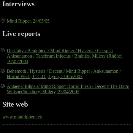
Interviews
Mind Ripper, 24/05/05
Live reports
Destinity / Benighted / Mind Ripper / Hysteria / Cesspit /
Anksunamon / Tenebrum Infectus / Brainles, Millery (Rhône),
10/05/2003
Behemoth / Hysteria / Decent / Mind Ripper / Anksunamon /
Horrid Flesh, C.C.O., Lyon, 21/06/2003
Antaeus/ Ellipsis/ Mind Ripper/ Horrid Flesh / Decent/ The Oath/
Whisper/butchery, Millery, 23/04/2005
Site web
www.mindripper.net/