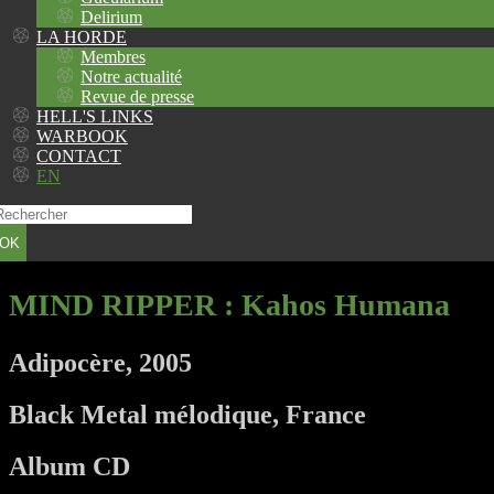
Delirium
LA HORDE
Membres
Notre actualité
Revue de presse
HELL'S LINKS
WARBOOK
CONTACT
EN
OK
MIND RIPPER
: Kahos Humana
Adipocère, 2005
Black Metal mélodique, France
Album CD