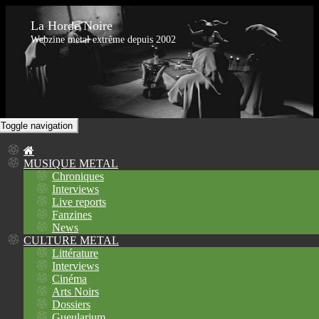
La Horde Noire
Webzine metal extrême depuis 2002
Toggle navigation
MUSIQUE METAL
Chroniques
Interviews
Live reports
Fanzines
News
CULTURE METAL
Littérature
Interviews
Cinéma
Arts Noirs
Dossiers
Gueularium