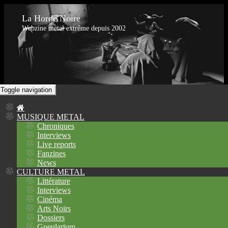
La Horde Noire
Webzine metal extrême depuis 2002
Toggle navigation
MUSIQUE METAL
Chroniques
Interviews
Live reports
Fanzines
News
CULTURE METAL
Littérature
Interviews
Cinéma
Arts Noirs
Dossiers
Gueularium