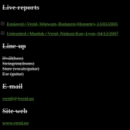
Live reports
Enslaved / Vreid, Wigwam, Budapest (Hongrie), 13/03/2005
Unleashed / Marduk / Vreid, Ninkasi Kao, Lyon, 04/12/2007
Line-up
Hváll(bass)
Steingrim(drums)
Sture (vocals/guitar)
Ese (guitar)
E-mail
vreid[@]vreid.no
Site web
www.vreid.no