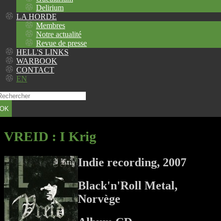
Delirium
LA HORDE
Membres
Notre actualité
Revue de presse
HELL'S LINKS
WARBOOK
CONTACT
EN
OK
VREID
: I Krig
Indie recording, 2007
Black'n'Roll Metal,
Norvège