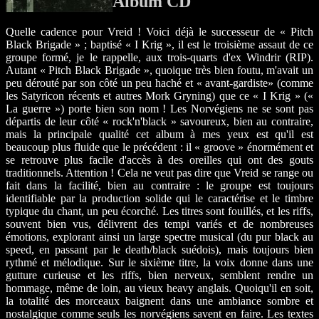
Album CD
Quelle cadence pour Vreid ! Voici déjà le successeur de « Pitch
Black Brigade » ; baptisé « I Krig », il est le troisième assaut de ce
groupe formé, je le rappelle, aux trois-quarts d'ex Windrir (RIP).
Autant « Pitch Black Brigade », quoique très bien foutu, m'avait un
peu dérouté par son côté un peu haché et « avant-gardiste» (comme
les Satyricon récents et autres Mork Gryning) que ce « I Krig » («
La guerre ») porte bien son nom ! Les Norvégiens ne se sont pas
départis de leur côté « rock'n'black » savoureux, bien au contraire,
mais la principale qualité cet album à mes yeux est qu'il est
beaucoup plus fluide que le précédent : il « groove » énormément et
se retrouve plus facile d'accès à des oreilles qui ont des gouts
traditionnels. Attention ! Cela ne veut pas dire que Vreid se range ou
fait dans la facilité, bien au contraire : le groupe est toujours
identifiable par la production solide qui le caractérise et le timbre
typique du chant, un peu écorché. Les titres sont fouillés, et les riffs,
souvent bien vus, délivrent des tempi variés et de nombreuses
émotions, explorant ainsi un large spectre musical (du pur black au
speed, en passant par le death/black suédois), mais toujours bien
rythmé et mélodique. Sur le sixième titre, la voix donne dans une
gutture curieuse et les riffs, bien nerveux, semblent rendre un
hommage, même de loin, au vieux heavy anglais. Quoiqu'il en soit,
la totalité des morceaux baignent dans une ambiance sombre et
nostalgique comme seuls les norvégiens savent en faire. Les textes