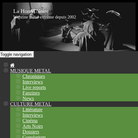
La Horde Noire
Webzine metal extrême depuis 2002
Toggle navigation
MUSIQUE METAL
Chroniques
Interviews
Live reports
Fanzines
News
CULTURE METAL
Littérature
Interviews
Cinéma
Arts Noirs
Dossiers
Gueularium