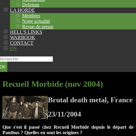
Delirium
LA HORDE
Membres
Notre actualité
Revue de presse
HELL'S LINKS
WARBOOK
CONTACT
EN
OK
Recueil Morbide (nov 2004)
Brutal death metal, France
23/11/2004
Que s'est il passé chez Recueil Morbide depuis le départ de
Panthus ? Quelles en sont les origines ?