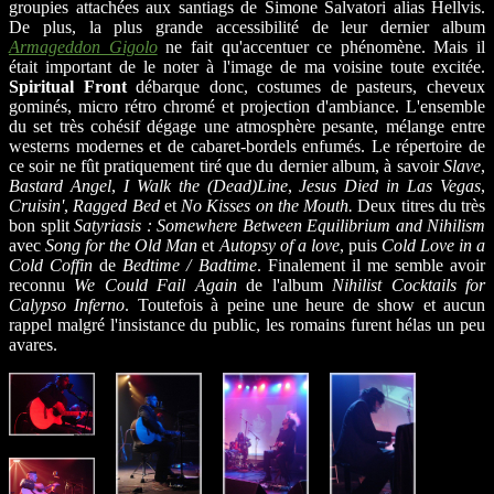
groupies attachées aux santiags de Simone Salvatori alias Hellvis.
De plus, la plus grande accessibilité de leur dernier album
Armageddon Gigolo
ne fait qu'accentuer ce phénomène. Mais il
était important de le noter à l'image de ma voisine toute excitée.
Spiritual Front
débarque donc, costumes de pasteurs, cheveux
gominés, micro rétro chromé et projection d'ambiance. L'ensemble
du set très cohésif dégage une atmosphère pesante, mélange entre
westerns modernes et de cabaret-bordels enfumés. Le répertoire de
ce soir ne fût pratiquement tiré que du dernier album, à savoir
Slave
,
Bastard Angel
,
I Walk the (Dead)Line
,
Jesus Died in Las Vegas
,
Cruisin'
,
Ragged Bed
et
No Kisses on the Mouth.
Deux titres du très
bon split
Satyriasis : Somewhere Between Equilibrium and Nihilism
avec
Song for the Old Man
et
Autopsy of a love
, puis
Cold Love in a
Cold Coffin
de
Bedtime / Badtime
. Finalement il me semble avoir
reconnu
We Could Fail Again
de l'album
Nihilist Cocktails for
Calypso Inferno
. Toutefois à peine une heure de show et aucun
rappel malgré l'insistance du public, les romains furent hélas un peu
avares.