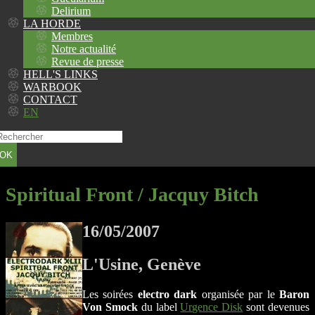
Delirium
LA HORDE
Membres
Notre actualité
Revue de presse
HELL'S LINKS
WARBOOK
CONTACT
EN
OK
Spiritual Front / Jacquy Bitch
16/05/2007
L'Usine, Genève
Les soirées
electro dark
organisée par le
Baron
Von Smock
du label
Urgence Disk
sont devenues