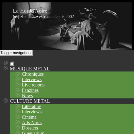
La Horde Noire
Webzine metal extrême depuis 2002
Toggle navigation
MUSIQUE METAL
Chroniques
Interviews
Live reports
Fanzines
News
CULTURE METAL
Littérature
Interviews
Cinéma
Arts Noirs
Dossiers
Gueularium