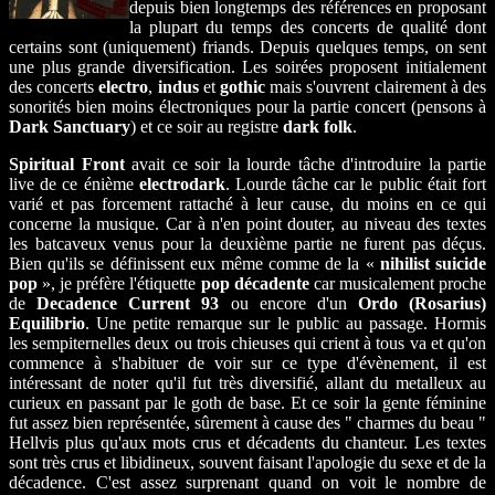
depuis bien longtemps des références en proposant
la plupart du temps des concerts de qualité dont
certains sont (uniquement) friands. Depuis quelques temps, on sent
une plus grande diversification. Les soirées proposent initialement
des concerts
electro
,
indus
et
gothic
mais s'ouvrent clairement à des
sonorités bien moins électroniques pour la partie concert (pensons à
Dark Sanctuary
) et ce soir au registre
dark folk
.
Spiritual Front
avait ce soir la lourde tâche d'introduire la partie
live de ce énième
electrodark
. Lourde tâche car le public était fort
varié et pas forcement rattaché à leur cause, du moins en ce qui
concerne la musique. Car à n'en point douter, au niveau des textes
les batcaveux venus pour la deuxième partie ne furent pas déçus.
Bien qu'ils se définissent eux même comme de la «
nihilist suicide
pop
», je préfère l'étiquette
pop décadente
car musicalement proche
de
Decadence Current 93
ou encore d'un
Ordo (Rosarius)
Equilibrio
. Une petite remarque sur le public au passage. Hormis
les sempiternelles deux ou trois chieuses qui crient à tous va et qu'on
commence à s'habituer de voir sur ce type d'évènement, il est
intéressant de noter qu'il fut très diversifié, allant du metalleux au
curieux en passant par le goth de base. Et ce soir la gente féminine
fut assez bien représentée, sûrement à cause des " charmes du beau "
Hellvis plus qu'aux mots crus et décadents du chanteur. Les textes
sont très crus et libidineux, souvent faisant l'apologie du sexe et de la
décadence. C'est assez surprenant quand on voit le nombre de