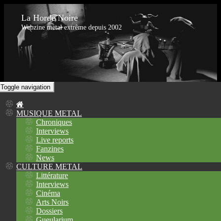
La Horde Noire
Webzine metal extrême depuis 2002
Toggle navigation
MUSIQUE METAL
Chroniques
Interviews
Live reports
Fanzines
News
CULTURE METAL
Littérature
Interviews
Cinéma
Arts Noirs
Dossiers
Gueularium