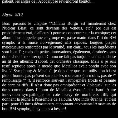
patient, les anges de l'Apocalypse reviendront bientôt...
Abyss - 9/10
Bon, passons le chapitre \"Dimmu Borgir est maintenant chez
Nuclear Blast, ce sont devenus des vendus, etc\" (ce qui est
probablement vrai, d'ailleurs!) pour se concentrer sur la musique; cet
album nous rappelle que ce groupe est passé maître dans l'art du BM
sympho à la sauce norvégienne: riffs rapides, longues plages
majestueuses renforcées par le synthé, son clair... tous les ingrédients
sont bien là ; mais de petites innovations, également, destinées sans
doute à nous montrer que Dimmu ne fait pas toujours la même chose
au fil des albums: d'abord, cet orchestre classique. Mais si je suis
resté septique après la merde que Metallica avait pondu avec son
live \" Symphony & Metal \", je dois dire que son utilisation ici est
plutôt bonne: pas présent sur tous les morceaux (au moins, pas de \"
remplissage \" !), il renforce souvent l'atmosphère froide et pesante
de certains riffs. Il n'est donc pas omniprésent et \"plaqué\" sur les
titres comme dans l'album de Metallica évoqué plus haut! Autre
innovation sympathique, le coté heavy de nombreux riffs qui
donnent la pêche à l'ensemble de l'album. Une intro étrange, et c'est
parti pour 10 titres dévastateurs et pourtant envoutants! Amateurs de
bon BM sympho, il n'y a pas à hésiter!