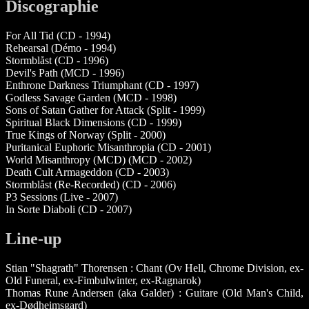
Discographie
For All Tid (CD - 1994)
Rehearsal (Démo - 1994)
Stormblåst (CD - 1996)
Devil's Path (MCD - 1996)
Enthrone Darkness Triumphant (CD - 1997)
Godless Savage Garden (MCD - 1998)
Sons of Satan Gather for Attack (Split - 1999)
Spiritual Black Dimensions (CD - 1999)
True Kings of Norway (Split - 2000)
Puritanical Euphoric Misanthropia (CD - 2001)
World Misanthropy (MCD) (MCD - 2002)
Death Cult Armageddon (CD - 2003)
Stormblåst (Re-Recorded) (CD - 2006)
P3 Sessions (Live - 2007)
In Sorte Diaboli (CD - 2007)
Line-up
Stian "Shagrath" Thorensen : Chant (Ov Hell, Chrome Division, ex-
Old Funeral, ex-Fimbulwinter, ex-Ragnarok)
Thomas Rune Andersen (aka Galder) : Guitare (Old Man's Child,
ex-Dødheimsgard)