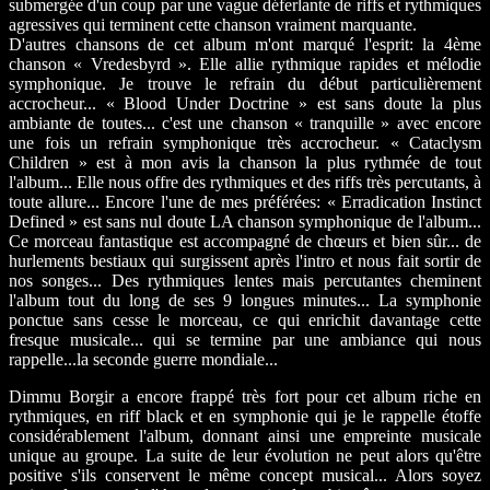
submergée d'un coup par une vague déferlante de riffs et rythmiques
agressives qui terminent cette chanson vraiment marquante.
D'autres chansons de cet album m'ont marqué l'esprit: la 4ème
chanson « Vredesbyrd ». Elle allie rythmique rapides et mélodie
symphonique. Je trouve le refrain du début particulièrement
accrocheur... « Blood Under Doctrine » est sans doute la plus
ambiante de toutes... c'est une chanson « tranquille » avec encore
une fois un refrain symphonique très accrocheur. « Cataclysm
Children » est à mon avis la chanson la plus rythmée de tout
l'album... Elle nous offre des rythmiques et des riffs très percutants, à
toute allure... Encore l'une de mes préférées: « Erradication Instinct
Defined » est sans nul doute LA chanson symphonique de l'album...
Ce morceau fantastique est accompagné de chœurs et bien sûr... de
hurlements bestiaux qui surgissent après l'intro et nous fait sortir de
nos songes... Des rythmiques lentes mais percutantes cheminent
l'album tout du long de ses 9 longues minutes... La symphonie
ponctue sans cesse le morceau, ce qui enrichit davantage cette
fresque musicale... qui se termine par une ambiance qui nous
rappelle...la seconde guerre mondiale...
Dimmu Borgir a encore frappé très fort pour cet album riche en
rythmiques, en riff black et en symphonie qui je le rappelle étoffe
considérablement l'album, donnant ainsi une empreinte musicale
unique au groupe. La suite de leur évolution ne peut alors qu'être
positive s'ils conservent le même concept musical... Alors soyez