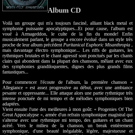
Album CD
Voilà un groupe qui m'a toujours fasciné, alliant black metal et
symphonie puissante apocalyptiques...Et pour cause, l'album est
voué à Armageddon, le culte de la fin du monde! Enfin
musicalement parlant, le groupe a encore évolué dans un style très
proche de leur album précédent
Puritanical Euphoric Misanthropia
,
mais davantage électro symphonique... Les riffs de guitares, les
rythmiques brutales et le chant agressif sont ponctués par les chants
clairs qui abondent dans la plupart des chansons, mêlant avec eux
des symphonies grandiloquentes, dignes des plus grands films
fantastiques...
Pour commencer l'écoute de l'album, la première chanson «
Allegiance » est assez progressive au début, avec une ambiance
pesante et oppressante... Elle attaque alors une partie rythmique très
intense ponctuée de mi tempo et de mélodies symphoniques bien
adaptées.
Vient ensuite l'une des meilleures à mon goût: « Progenies Of The
Great Appocalypse », armée d'un refrain symphonique magistral qui
s'alterne avec une rythmique mi tempo, des guitares et un chant
acéré. Vers le milieu de la chanson, un break entièrement
symphonique, d'une beauté inégalable, légère, majestueuse et