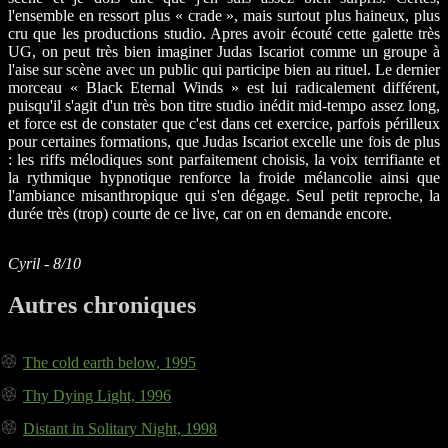
l'ensemble en ressort plus « crade », mais surtout plus haineux, plus
cru que les productions studio. Apres avoir écouté cette galette très
UG, on peut très bien imaginer Judas Iscariot comme un groupe à
l'aise sur scène avec un public qui participe bien au rituel. Le dernier
morceau « Black Eternal Winds » est lui radicalement différent,
puisqu'il s'agit d'un très bon titre studio inédit mid-tempo assez long,
et force est de constater que c'est dans cet exercice, parfois périlleux
pour certaines formations, que Judas Iscariot excelle une fois de plus
: les riffs mélodiques sont parfaitement choisis, la voix terrifiante et
la rythmique hypnotique renforce la froide mélancolie ainsi que
l'ambiance misanthropique qui s'en dégage. Seul petit reproche, la
durée très (trop) courte de ce live, car on en demande encore.
Cyril - 8/10
Autres chroniques
The cold earth below, 1995
Thy Dying Light, 1996
Distant in Solitary Night, 1998