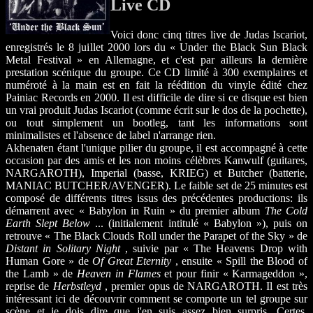
Live CD
Voici donc cinq titres live de Judas Iscariot,
enregistrés le 8 juillet 2000 lors du « Under the Black Sun Black
Metal Festival » en Allemagne, et c'est par ailleurs la dernière
prestation scénique du groupe. Ce CD limité à 300 exemplaires et
numéroté à la main est en fait la réédition du vinyle édité chez
Painiac Records en 2000. Il est difficile de dire si ce disque est bien
un vrai produit Judas Iscariot (comme écrit sur le dos de la pochette),
ou tout simplement un bootleg, tant les informations sont
minimalistes et l'absence de label n'arrange rien.
Akhenaten étant l'unique pilier du groupe, il est accompagné à cette
occasion par des amis et les non moins célèbres Kanwulf (guitares,
NARGAROTH), Imperial (basse, KRIEG) et Butcher (batterie,
MANIAC BUTCHER/AVENGER). Le faible set de 25 minutes est
composé de différents titres issus des précédentes productions: ils
démarrent avec « Babylon in Ruin » du premier album
The Cold
Earth Slept Below
... (initialement intitulé « Babylon »), puis on
retrouve « The Black Clouds Roll under the Parapet of the Sky » de
Distant in Solitary Night
, suivie par « The Heavens Drop with
Human Gore » de
Of Great Eternity
, ensuite « Spill the Blood of
the Lamb » de
Heaven in Flames
et pour finir « Karmageddon »,
reprise de
Herbstleyd
, premier opus de NARGAROTH. Il est très
intéressant ici de découvrir comment se comporte un tel groupe sur
scène et je dois dire que j'en suis assez bien surpris. Certes,