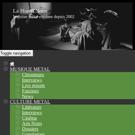
La Horde Noire
Webzine metal extrême depuis 2002
Toggle navigation
MUSIQUE METAL
Chroniques
Interviews
Live reports
Fanzines
News
CULTURE METAL
Littérature
Interviews
Cinéma
Arts Noirs
Dossiers
Gueularium