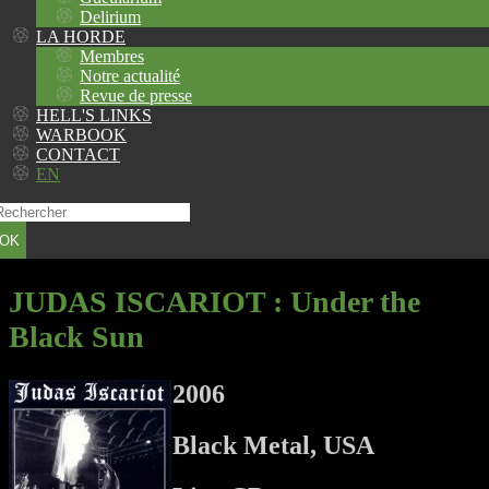
Delirium
LA HORDE
Membres
Notre actualité
Revue de presse
HELL'S LINKS
WARBOOK
CONTACT
EN
OK
JUDAS ISCARIOT
: Under the
Black Sun
2006
Black Metal, USA