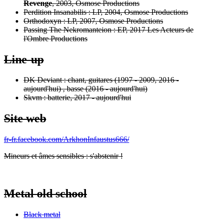
Revenge
, 2003, Osmose Productions
Perdition Insanabilis : LP, 2004, Osmose Productions
Orthodoxyn : LP, 2007, Osmose Productions
Passing The Nekromanteion : EP, 2017 Les Acteurs de
l'Ombre Productions
Line-up
DK Deviant : chant, guitares (1997 - 2009, 2016 -
aujourd'hui) , basse (2016 - aujourd'hui)
Skvm : batterie, 2017 - aujourd'hui
Site web
fr-fr.facebook.com/ArkhonInfaustus666/
Mineurs et âmes sensibles : s'abstenir !
Metal old school
Black metal