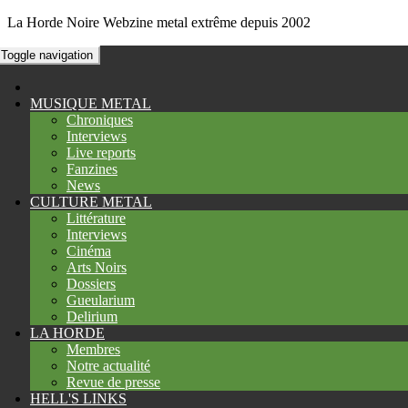
La Horde Noire
Webzine metal extrême depuis 2002
Toggle navigation
MUSIQUE METAL
Chroniques
Interviews
Live reports
Fanzines
News
CULTURE METAL
Littérature
Interviews
Cinéma
Arts Noirs
Dossiers
Gueularium
Delirium
LA HORDE
Membres
Notre actualité
Revue de presse
HELL'S LINKS