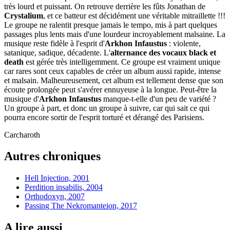
très lourd et puissant. On retrouve derrière les fûts Jonathan de
Crystalium
, et ce batteur est décidément une véritable mitraillette !!!
Le groupe ne ralentit presque jamais le tempo, mis à part quelques
passages plus lents mais d'une lourdeur incroyablement malsaine. La
musique reste fidèle à l'esprit d'
Arkhon Infaustus
: violente,
satanique, sadique, décadente. L'
alternance des vocaux black et
death
est gérée très intelligemment. Ce groupe est vraiment unique
car rares sont ceux capables de créer un album aussi rapide, intense
et malsain. Malheureusement, cet album est tellement dense que son
écoute prolongée peut s'avérer ennuyeuse à la longue. Peut-être la
musique d'
Arkhon Infaustus
manque-t-elle d'un peu de variété ?
Un groupe à part, et donc un groupe à suivre, car qui sait ce qui
pourra encore sortir de l'esprit torturé et dérangé des Parisiens.
Carcharoth
Autres chroniques
Hell Injection, 2001
Perdition insabilis, 2004
Orthodoxyn, 2007
Passing The Nekromanteion, 2017
A lire aussi