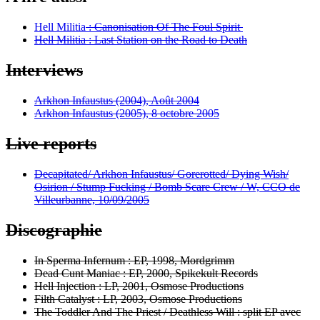
Hell Militia
: Canonisation Of The Foul Spirit
Hell Militia
: Last Station on the Road to Death
Interviews
Arkhon Infaustus (2004), Août 2004
Arkhon Infaustus (2005), 8 octobre 2005
Live reports
Decapitated/ Arkhon Infaustus/ Gorerotted/ Dying Wish/
Osirion / Stump Fucking / Bomb Scare Crew / W, CCO de
Villeurbanne, 10/09/2005
Discographie
In Sperma Infernum : EP, 1998, Mordgrimm
Dead Cunt Maniac : EP, 2000, Spikekult Records
Hell Injection : LP, 2001, Osmose Productions
Filth Catalyst : LP, 2003, Osmose Productions
The Toddler And The Priest / Deathless Will : split EP avec