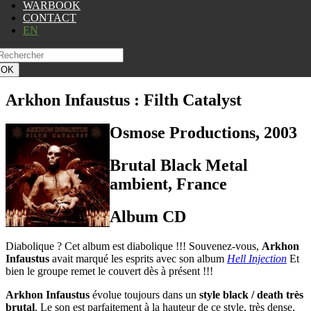
WARBOOK
CONTACT
EN
OK
Arkhon Infaustus
: Filth Catalyst
Osmose Productions, 2003
Brutal Black Metal
ambient, France
Album CD
Diabolique ? Cet album est diabolique !!! Souvenez-vous,
Arkhon
Infaustus
avait marqué les esprits avec son album
Hell Injection
Et
bien le groupe remet le couvert dès à présent !!!
Arkhon Infaustus
évolue toujours dans un
style black / death très
brutal
. Le son est parfaitement à la hauteur de ce style, très dense,