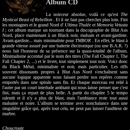
Album CD
La noirceur absolue, voilà ce qu'est
The
Mystical Beast of Rebellion
. Et il ne faut pas chercher plus loin. Fini
les montagnes et le grand Nord d'
Ultima Thulée
et
Memoria Vetusta
I
; cet album marque un tournant dans la discographie de Blut Aus
Nord, place maintenant à un Black noir, malsain et avant-gardiste.
Avant-gardiste... mais minimaliste pour
TMBOR
. En effet, le blast à
grande vitesse assuré par une batterie électronique (ou une B.A.R. ?)
nous fait l'honneur de sa présence sur la quasi-totalité de l'album.
Minimalisme accentué par le nom des titres (The Fall Chapter 1, The
Fall Chapter 2, ...) et le livret, tout simplement tout noir. Voici donc
du Black Métal, minimaliste et noir, mais particulier. Les riffs
souvent dissonants propres à Blut Aus Nord s'enchaînent sans
aucune logique apparente nous faisant perdre nos repères comme
emportés dans une spirale sans fin. Et chaque morceau est relié à
l'autre par un court interlude ambiant qui nous laisse penser que c'est
fini, mais ça repart de plus belle. A partir du chapitre 5 le tempo
ralentit et il n'y a plus de blast, mais l'ambiance reste tout aussi
malsaine et noire. L'album se termine avec nonchalance dans une
singulière grâce qui, après tout cela, ne peut pas laisser l'auditeur de
marbre.
Choucroute