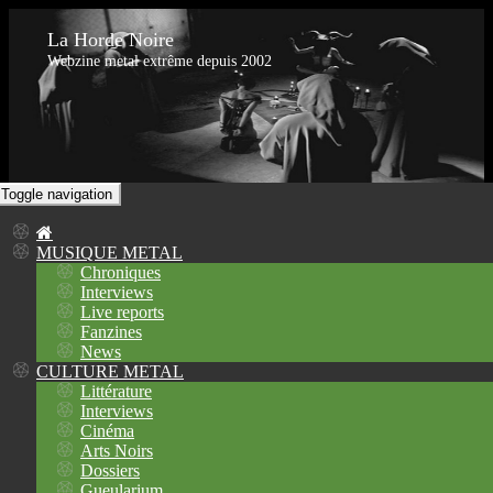
La Horde Noire
Webzine metal extrême depuis 2002
Toggle navigation
MUSIQUE METAL
Chroniques
Interviews
Live reports
Fanzines
News
CULTURE METAL
Littérature
Interviews
Cinéma
Arts Noirs
Dossiers
Gueularium