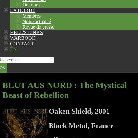
Delirium
LA HORDE
Membres
Notre actualité
Revue de presse
HELL'S LINKS
WARBOOK
CONTACT
EN
OK
BLUT AUS NORD
: The Mystical
Beast of Rebellion
Oaken Shield, 2001
Black Metal, France