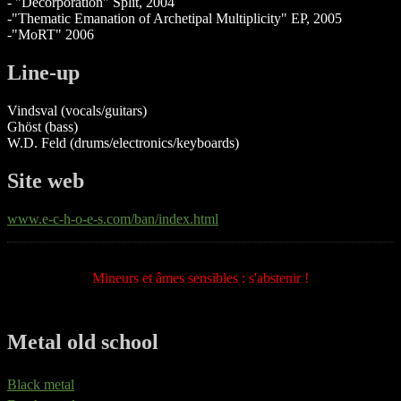
- "Decorporation" Split, 2004
-"Thematic Emanation of Archetipal Multiplicity" EP, 2005
-"MoRT" 2006
Line-up
Vindsval (vocals/guitars)
Ghöst (bass)
W.D. Feld (drums/electronics/keyboards)
Site web
www.e-c-h-o-e-s.com/ban/index.html
Mineurs et âmes sensibles : s'abstenir !
Metal old school
Black metal