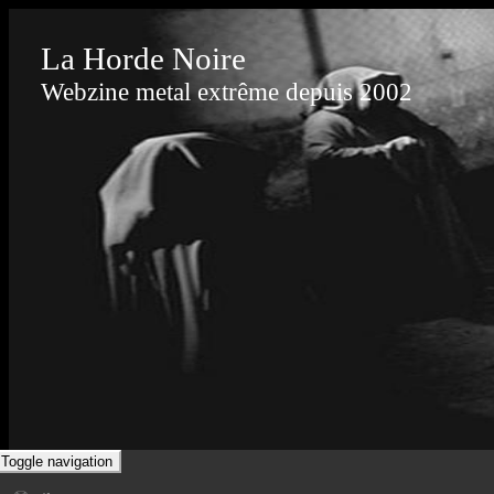
La Horde Noire
Webzine metal extrême depuis 2002
Toggle navigation