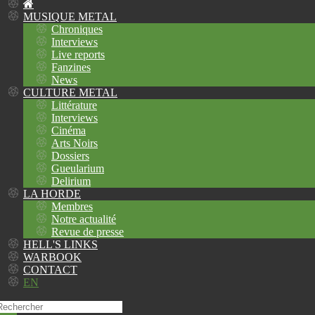
MUSIQUE METAL
Chroniques
Interviews
Live reports
Fanzines
News
CULTURE METAL
Littérature
Interviews
Cinéma
Arts Noirs
Dossiers
Gueularium
Delirium
LA HORDE
Membres
Notre actualité
Revue de presse
HELL'S LINKS
WARBOOK
CONTACT
EN