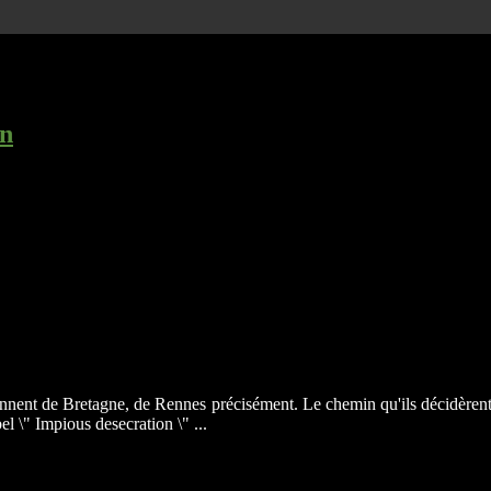
on
ent de Bretagne, de Rennes précisément. Le chemin qu'ils décidèrent d'
el \" Impious desecration \" ...