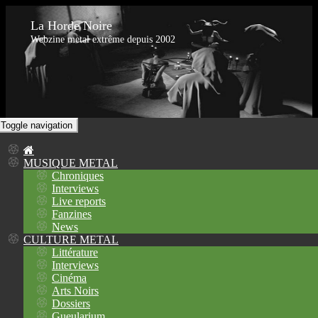
La Horde Noire
Webzine metal extrême depuis 2002
Toggle navigation
MUSIQUE METAL
Chroniques
Interviews
Live reports
Fanzines
News
CULTURE METAL
Littérature
Interviews
Cinéma
Arts Noirs
Dossiers
Gueularium