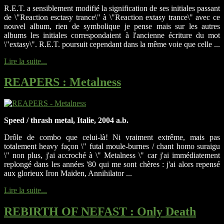
R.E.T. a sensiblement modifié la signification de ses initiales passant
de \"Reaction esctasy trance\" à \"Reaction extasy trance\" avec ce
nouvel album, rien de symbolique je pense mais sur les autres
albums les initiales correspondaient à l'ancienne écriture du mot
\"extasy\". R.E.T. poursuit cependant dans la même voie que celle ...
Lire la suite...
REAPERS
: Metalness
Speed / thrash metal, Italie, 2004 a.b.
Drôle de combo que celui-là! Ni vraiment extrême, mais pas
totalement heavy façon \" futal moule-burnes / chant homo suraigu
\" non plus, j'ai accroché à \" Metalness \" car j'ai immédiatement
replongé dans les années '80 qui me sont chères : j'ai alors repensé
aux glorieux Iron Maiden, Annihilator ...
Lire la suite...
REBIRTH OF NEFAST
: Only Death