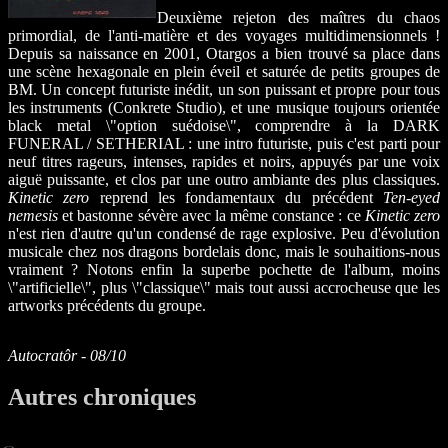
Deuxième rejeton des maîtres du chaos
primordial, de l'anti-matière et des voyages multidimensionnels !
Depuis sa naissance en 2001, Otargos a bien trouvé sa place dans
une scène hexagonale en plein éveil et saturée de petits groupes de
BM. Un concept futuriste inédit, un son puissant et propre pour tous
les instruments (Conkrete Studio), et une musique toujours orientée
black metal \"option suédoise\", comprendre à la DARK
FUNERAL / SETHERIAL : une intro futuriste, puis c'est parti pour
neuf titres rageurs, intenses, rapides et noirs, appuyés par une voix
aiguë puissante, et clos par une outro ambiante des plus classiques.
Kinetic zero
reprend les fondamentaux du précédent
Ten-eyed
nemesis
et bastonne sévère avec la même constance : ce
Kinetic zero
n'est rien d'autre qu'un condensé de rage explosive. Peu d'évolution
musicale chez nos dragons bordelais donc, mais le souhaitions-nous
vraiment ? Notons enfin la superbe pochette de l'album, moins
\"artificielle\", plus \"classique\" mais tout aussi accrocheuse que les
artworks précédents du groupe.
Autocratôr - 08/10
Autres chroniques