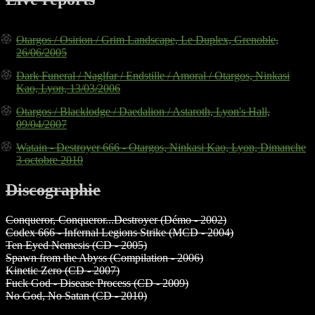
Otargos / Osirion / Grim Landscape, Le Duplex, Grenoble,
26/06/2005
Dark Funeral / Naglfar / Endstille / Amoral / Otargos, Ninkasi
Kao, Lyon, 13/03/2006
Otargos / Blacklodge / Daedalion / Astaroth, Lyon's Hall,
09/04/2007
Watain - Destroyer 666 - Otargos, Ninkasi Kao, Lyon, Dimanche
3 octobre 2010
Discographie
Conqueror, Conqueror...Destroyer (Démo - 2002)
Codex 666 - Infernal Legions Strike (MCD - 2004)
Ten Eyed Nemesis (CD - 2005)
Spawn from the Abyss (Compilation - 2006)
Kinetic Zero (CD - 2007)
Fuck God - Disease Process (CD - 2009)
No God, No Satan (CD - 2010)