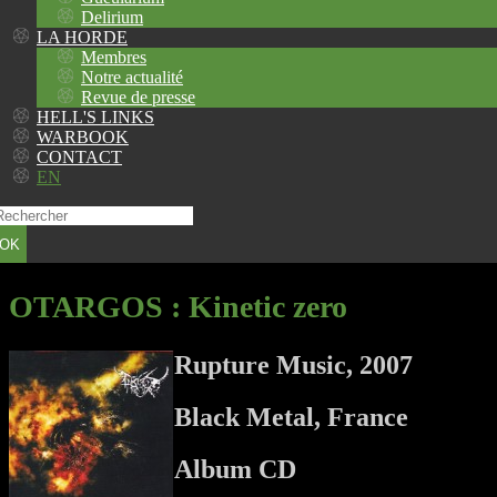
Delirium
LA HORDE
Membres
Notre actualité
Revue de presse
HELL'S LINKS
WARBOOK
CONTACT
EN
OK
OTARGOS
: Kinetic zero
Rupture Music, 2007
Black Metal, France
Album CD