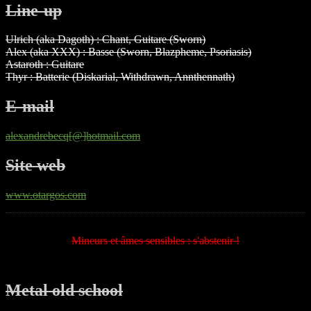
Line-up
Ulrich (aka Dagoth) : Chant, Guitare (Sworn)
Alex (aka XXX) : Basse (Sworn, Blazpheme, Psoriasis)
Astaroth : Guitare
Thyr : Batterie (Diskarial, Withdrawn, Annthennath)
E-mail
alexandrebecq[@]hotmail.com
Site web
www.otargos.com
Mineurs et âmes sensibles : s'abstenir !
Metal old school