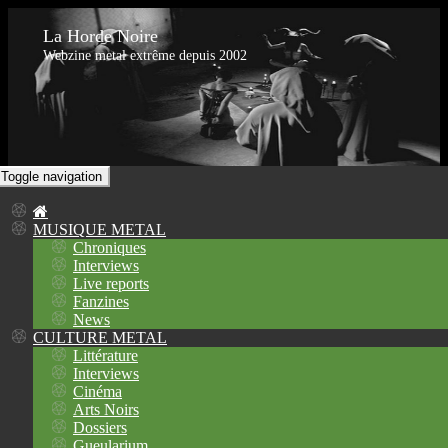
La Horde Noire
Webzine metal extrême depuis 2002
Toggle navigation
MUSIQUE METAL
Chroniques
Interviews
Live reports
Fanzines
News
CULTURE METAL
Littérature
Interviews
Cinéma
Arts Noirs
Dossiers
Gueularium