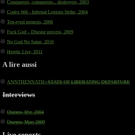
Conquerors, conquerors... destroyers, 2003
Codex 666 - Infernal Legions Strike, 2004
Ten-eyed nemesis, 2006
Fuck God – Disease process, 2009
No God No Satan, 2010
Heretic Live, 2011
A lire aussi
ANNTHENNATH
: STATE OF LIBERATING DEPARTURE
Interviews
Otargos, févr. 2004
Otargos, Mars 2009
Live reports