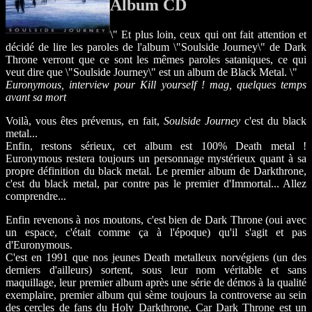
Album CD
\" Et plus loin, ceux qui ont fait attention et
décidé de lire les paroles de l'album \"Soulside Journey\" de Dark
Throne verront que ce sont les mêmes paroles sataniques, ce qui
veut dire que \"Soulside Journey\" est un album de Black Metal. \"
Euronymous, interview pour Kill yourself ! mag, quelques temps
avant sa mort
Voilà, vous êtes prévenus, en fait,
Soulside Journey
c'est du black
metal...
Enfin, restons sérieux, cet album est 100% Death metal !
Euronymous restera toujours un personnage mystérieux quant à sa
propre définition du black metal. Le premier album de Darkthrone,
c'est du black metal, par contre pas le premier d'Immortal... Allez
comprendre...
Enfin revenons à nos moutons, c'est bien de Dark Throne (oui avec
un espace, c'était comme ça à l'époque) qu'il s'agit et pas
d'Euronymous.
C'est en 1991 que nos jeunes Death metalleux norvégiens (un des
derniers d'ailleurs) sortent, sous leur nom véritable et sans
maquillage, leur premier album après une série de démos à la qualité
exemplaire, premier album qui sème toujours la controverse au sein
des cercles de fans du Holy Darkthrone. Car Dark Throne est un