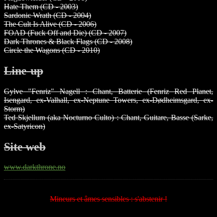
Hate Them (CD - 2003)
Sardonic Wrath (CD - 2004)
The Cult Is Alive (CD - 2006)
FOAD (Fuck Off and Die) (CD - 2007)
Dark Thrones & Black Flags (CD - 2008)
Circle the Wagons (CD - 2010)
Line-up
Gylve "Fenriz" Nagell : Chant, Batterie (Fenriz Red Planet,
Isengard, ex-Valhall, ex-Neptune Towers, ex-Dødheimsgard, ex-
Storm)
Ted Skjellum (aka Nocturno Culto) : Chant, Guitare, Basse (Sarke,
ex-Satyricon)
Site web
www.darkthrone.no
Mineurs et âmes sensibles : s'abstenir !