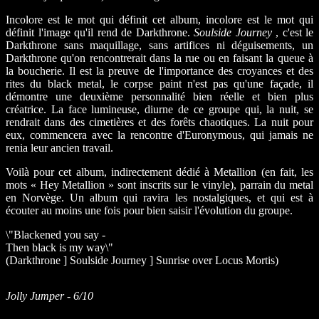
Incolore est le mot qui définit cet album, incolore est le mot qui
définit l'image qu'il rend de Darkthrone.
Soulside Journey
, c'est le
Darkthrone sans maquillage, sans artifices ni déguisements, un
Darkthrone qu'on rencontrerait dans la rue ou en faisant la queue à
la boucherie. Il est la preuve de l'importance des croyances et des
rites du black metal, le corpse paint n'est pas qu'une façade, il
démontre une deuxième personnalité bien réelle et bien plus
créatrice. La face lumineuse, diurne de ce groupe qui, la nuit, se
rendrait dans des cimetières et des forêts chaotiques. La nuit pour
eux, commencera avec la rencontre d'Euronymous, qui jamais ne
renia leur ancien travail.
Voilà pour cet album, indirectement dédié à Metallion (en fait, les
mots « Hey Metallion » sont inscrits sur le vinyle), parrain du metal
en Norvège. Un album qui ravira les nostalgiques, et qui est à
écouter au moins une fois pour bien saisir l'évolution du groupe.
\"Blackened you say -
Then black is my way\"
(Darkthrone ] Soulside Journey ] Sunrise over Locus Mortis)
Jolly Jumper - 6/10