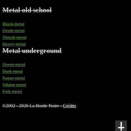
Metal old school
Black metal
Death metal
Thrash metal
Heavy metal
Metal underground
Doom metal
Dark metal
Pagan metal
Viking metal
Folk metal
©
2002 - 2026 La Horde Noire -
Crédits