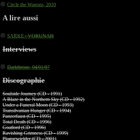
Circle the Wagons, 2010
A lire aussi
SARKE
: VORUNAH
Interviews
Darkthrone, 04/01/07
Discographie
Soulside Journey (CD - 1991)
A Blaze in the Northern Sky (CD - 1992)
Under a Funeral Moon (CD - 1993)
Transilvanian Hunger (CD - 1994)
Panzerfaust (CD - 1995)
Total Death (CD - 1996)
Goatlord (CD - 1996)
Ravishing Grimness (CD - 1999)
Plaguewielder (CD - 2001)