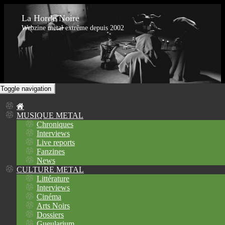
La Horde Noire
Webzine metal extrême depuis 2002
Toggle navigation
MUSIQUE METAL
Chroniques
Interviews
Live reports
Fanzines
News
CULTURE METAL
Littérature
Interviews
Cinéma
Arts Noirs
Dossiers
Gueularium