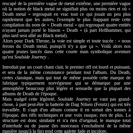
rescapé de la première vague de metal extrême, une première vague
où la notion de black metal ne signifiait plus ou moins rien et où «
Death metal » regroupait en vrac tout ce qui jouait un peu plus
rapidement que les autres, l'exemple le plus frappant reste cette
compilation du nom de « Death metal » qui regroupait quatre entités
n'ayant jamais porté le blason « Death » (à part Hellhammer, qui
plus tard sera allié au Black metal).
Alors pour Dark Throne, la voie est simple et toute tracée : « nous
ferons du Death metal, puisqu'il n'y a que ça ». Voilà alors nos
quatre jeunes lancés dans cette courte mais symbolique aventure
qu'est
Soulside Journey
.
Introduit par un court chant clair, le premier riff est lourd et puissant,
et sera de la même consistance pendant tout l'album. Du Death,
certes classique, mais qui tout de même possède cette marque de
fabrique typiquement norvégienne qui se démarque par une
atmosphère beaucoup plus légère et sensuelle que la plupart des
albums de Death de l'époque.
Mais malgré cette légèreté,
Soulside Journey
ne vaut pas grand-
chose, à part peut-être la batterie de Dag Nilsen (Fenriz) qui est très
travaillée. Il s'agit d'un album comme il en sortait des tonnes à
l'époque, des riffs techniques et une voix rauque, rien de plus. La
structure est donc similaire et n'a rien d'original, le manque total
d'interlude ou de pause (les morceaux s'enchaînent de la même
manière jusqu'à la fin) rend cette galette fade et incolore.