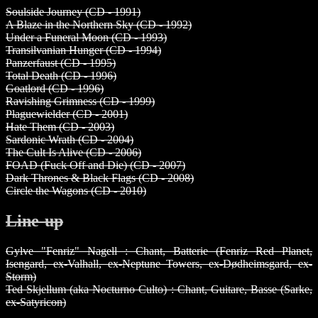
Soulside Journey (CD - 1991)
A Blaze in the Northern Sky (CD - 1992)
Under a Funeral Moon (CD - 1993)
Transilvanian Hunger (CD - 1994)
Panzerfaust (CD - 1995)
Total Death (CD - 1996)
Goatlord (CD - 1996)
Ravishing Grimness (CD - 1999)
Plaguewielder (CD - 2001)
Hate Them (CD - 2003)
Sardonic Wrath (CD - 2004)
The Cult Is Alive (CD - 2006)
FOAD (Fuck Off and Die) (CD - 2007)
Dark Thrones & Black Flags (CD - 2008)
Circle the Wagons (CD - 2010)
Line-up
Gylve "Fenriz" Nagell : Chant, Batterie (Fenriz Red Planet,
Isengard, ex-Valhall, ex-Neptune Towers, ex-Dødheimsgard, ex-
Storm)
Ted Skjellum (aka Nocturno Culto) : Chant, Guitare, Basse (Sarke,
ex-Satyricon)