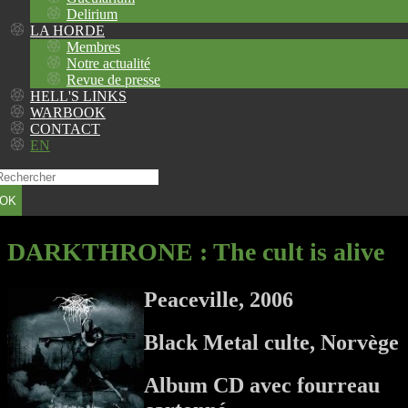
Delirium
LA HORDE
Membres
Notre actualité
Revue de presse
HELL'S LINKS
WARBOOK
CONTACT
EN
OK
DARKTHRONE
: The cult is alive
Peaceville, 2006
Black Metal culte, Norvège
Album CD avec fourreau