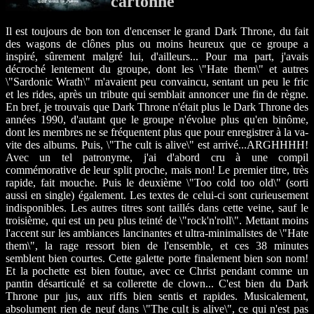
cartonné
Il est toujours de bon ton d'encenser le grand Dark Throne, du fait
des wagons de clônes plus ou moins heureux que ce groupe a
inspiré, sûrement malgré lui, d'ailleurs... Pour ma part, j'avais
décroché lentement du groupe, dont les \"Hate them\" et autres
\"Sardonic Wrath\" m'avaient peu convaincu, sentant un peu le fric
et les rides, après un tribute qui semblait annoncer une fin de règne.
En bref, je trouvais que Dark Throne n'était plus le Dark Throne des
années 1990, d'autant que le groupe n'évolue plus qu'en binôme,
dont les membres ne se fréquentent plus que pour enregistrer à la va-
vite des albums. Puis, \"The cult is alive\" est arrivé...ARGHHHH!
Avec un tel patronyme, j'ai d'abord cru à une compil
commémorative de leur split proche, mais non! Le premier titre, très
rapide, fait mouche. Puis le deuxième \"Too cold too old\" (sorti
aussi en single) également. Les textes de celui-ci sont curieusement
indisponibles. Les autres titres sont taillés dans cette veine, sauf le
troisième, qui est un peu plus teinté de \"rock'n'roll\". Mettant moins
l'accent sur les ambiances lancinantes et ultra-minimalistes de \"Hate
them\", la rage ressort bien de l'ensemble, et ces 38 minutes
semblent bien courtes. Cette galette porte finalement bien son nom!
Et la pochette est bien foutue, avec ce Christ pendant comme un
pantin désarticulé et sa collerette de clown... C'est bien du Dark
Throne pur jus, aux riffs bien sentis et rapides. Musicalement,
absolument rien de neuf dans \"The cult is alive\", ce qui n'est pas