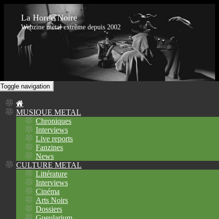
La Horde Noire
Webzine metal extrême depuis 2002
Toggle navigation
MUSIQUE METAL
Chroniques
Interviews
Live reports
Fanzines
News
CULTURE METAL
Littérature
Interviews
Cinéma
Arts Noirs
Dossiers
Gueularium