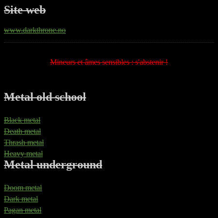
Site web
www.darkthrone.no
Mineurs et âmes sensibles : s'abstenir !
Metal old school
Black metal
Death metal
Thrash metal
Heavy metal
Metal underground
Doom metal
Dark metal
Pagan metal