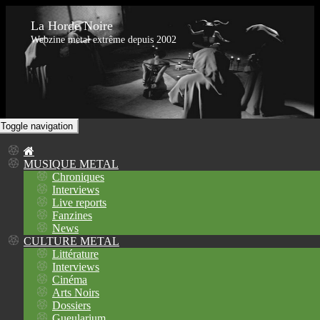
La Horde Noire
Webzine metal extrême depuis 2002
Toggle navigation
MUSIQUE METAL
Chroniques
Interviews
Live reports
Fanzines
News
CULTURE METAL
Littérature
Interviews
Cinéma
Arts Noirs
Dossiers
Gueularium