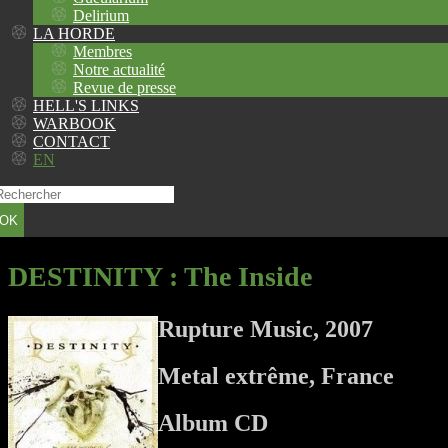
Delirium
LA HORDE
Membres
Notre actualité
Revue de presse
HELL'S LINKS
WARBOOK
CONTACT
EN
OK
DESTINITY
: The Inside
Rupture Music, 2007
Metal extrême, France
Album CD