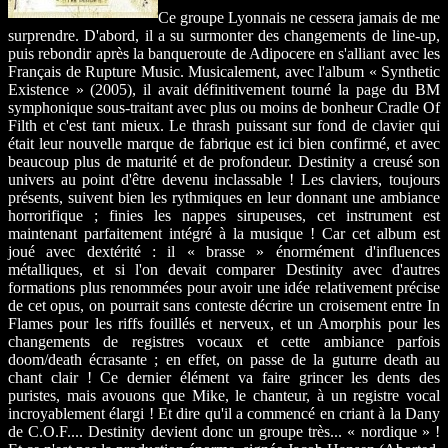
Ce groupe Lyonnais ne cessera jamais de me
surprendre. D'abord, il a su surmonter des changements de line-up,
puis rebondir après la banqueroute de Adipocere en s'alliant avec les
Français de Rupture Music. Musicalement, avec l'album « Synthetic
Existence » (2005), il avait définitivement tourné la page du BM
symphonique sous-traitant avec plus ou moins de bonheur Cradle Of
Filth et c'est tant mieux. Le thrash puissant sur fond de clavier qui
était leur nouvelle marque de fabrique est ici bien confirmé, et avec
beaucoup plus de maturité et de profondeur. Destinity a creusé son
univers au point d'être devenu inclassable ! Les claviers, toujours
présents, suivent bien les rythmiques en leur donnant une ambiance
horrorifique ; finies les nappes sirupeuses, cet instrument est
maintenant parfaitement intégré à la musique ! Car cet album est
joué avec dextérité : il « brasse » énormément d'influences
métalliques, et si l'on devait comparer Destinity avec d'autres
formations plus renommées pour avoir une idée relativement précise
de cet opus, on pourrait sans conteste décrire un croisement entre In
Flames pour les riffs fouillés et nerveux, et un Amorphis pour les
changements de registres vocaux et cette ambiance parfois
doom/death écrasante ; en effet, on passe de la guturre death au
chant clair ! Ce dernier élément va faire grincer les dents des
puristes, mais avouons que Mike, le chanteur, à un registre vocal
incroyablement élargi ! Et dire qu'il a commencé en criant à la Dany
de C.O.F.... Destinity devient donc un groupe très... « nordique » !