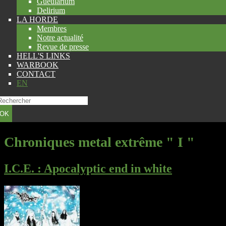
Gueularium
Delirium
LA HORDE
Membres
Notre actualité
Revue de presse
HELL'S LINKS
WARBOOK
CONTACT
EN
OK
Chroniques metal extrême " I "
I.C.E.
: Apocalyptic end in white