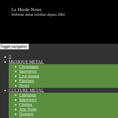
La Horde Noire
Webzine metal extrême depuis 2002
Toggle navigation
MUSIQUE METAL
Chroniques
Interviews
Live reports
Fanzines
News
CULTURE METAL
Littérature
Interviews
Cinéma
Arts Noirs
Dossiers