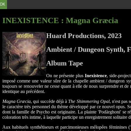
OK
INEXISTENCE
: Magna Gr​æ​cia
Huard Productions, 2023
Ambient / Dungeon Synth, 
Album Tape
On ne présente plus
Inexistence
, side-projec
imposé comme une valeur sûre de la chapelle ambient / dungeon synth
toujours se renouveler ne cesse quant à elle de nous surprendre et d
identique au précédent.
Magna Græcia
, qui succède déjà à
The Shimmering Opal
, n'est pas 
le caractère très personnel du thème développé par ce nouvel opus. Son 
dont la famille de Psycho est originaire. La plainte 'Podàrghoni' se r
coloration très intime, à laquelle participe un enregistrement solitaire d
Aux habituels synthétiseurs et parcimonieuses mélopées féminines (