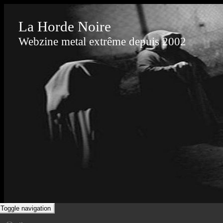
La Horde Noire
Webzine metal extrême depuis 2002
Toggle navigation