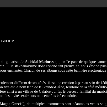
France
t du guitariste de
Suicidal Madness
qui, en l'espace de quelques années
. Si le stakhanovisme dont Pyscho fait preuve ne nous étonne plus tel
e nous enchanter. Chacun de ses albums sous cette bannière électronique
seulement différent de ses aînés, il est une création à part au sein de l'édi
titre est le nom latin de la Grande-Grèce, territoire de la côté méridion
éfère ainsi à un village de Calabre qui fut le berceau familial du musi
ont les invités extérieurs ont cette fois été éconduits.
'Magna Græcia'), de multiples instruments sont néanmoins venus se g