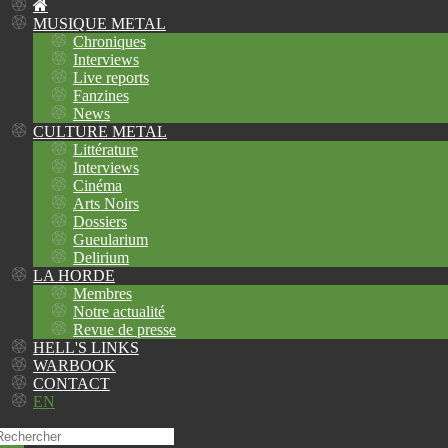
MUSIQUE METAL
Chroniques
Interviews
Live reports
Fanzines
News
CULTURE METAL
Littérature
Interviews
Cinéma
Arts Noirs
Dossiers
Gueularium
Delirium
LA HORDE
Membres
Notre actualité
Revue de presse
HELL'S LINKS
WARBOOK
CONTACT
EN